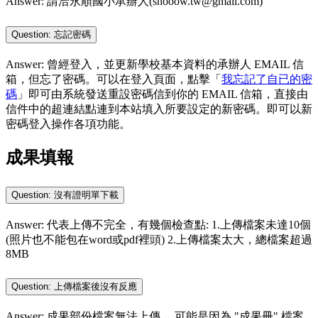
Answer: 請洽永順國小承辦人(shooow.tw@gmail.com)
Question: 忘記密碼
Answer: 曾經登入，並更新學校基本資料的承辦人 EMAIL 信
箱，但忘了密碼。可以在登入頁面，點擊「
我忘記了自已的密
碼
」即可由系統發送重設密碼信到你的 EMAIL 信箱，直接由
信件中的超連結點連到本站填入所要設定的新密碼。即可以新
密碼登入操作各項功能。
成果填報
Question: 沒有證明單下載
Answer: 代表上傳不完全，有幾個檢查點: 1.上傳檔案未達10個
(照片也不能包在word或pdf裡頭) 2.上傳檔案太大，總檔案超過
8MB
Question: 上傳檔案後沒有反應
Answer: 成果部份檔案無法上傳， 可能是因為 "成果冊" 檔案