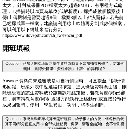
太大， 針對成果冊PDF檔案太大(超過8MB)， 有兩種方式處
理， 1.掃描時以20頁為單位(低解析度)，掃描成數個檔案後上
傳(上傳機制是需要超過8個，檔案8個以上都沒關係 2.若先前
已經掃成單一檔案，建議請利用線上軟體再分割成數個檔案，
可以利用以下網址來進行分割
https://www.ilovepdf.com/zh_tw/fencai_pdf
開班填報
Question: 已加入開課班級之學生資料臨時又不參加補救教學了，要如何
刪除「實際受輔學生資料維護」中該生的資料呢？
Answer: 資料尚未送審或是可自行抽回時，可直接至「開班情
形回報」班級列表中點選編輯按鈕，進入班級資料頁面後，刪
除班級裡的該生資料或於該期課程結束後，若教育處(局)已審
核，則需請教育處(局)剔退後方能執行上述動作;或直接於執行
成果回報時，使用「學生異動」功能，將學生剔除。
Question: 系統自動正確核算出開班經費，給予很大的方便，但各校的概
算不同(部分便宜支用-未全部依鐘點費、勞保，勞退金編列)，會不會影響