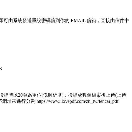
即可由系統發送重設密碼信到你的 EMAIL 信箱，直接由信件中
B
 1.掃描時以20頁為單位(低解析度)，掃描成數個檔案後上傳(上傳
/www.ilovepdf.com/zh_tw/fencai_pdf