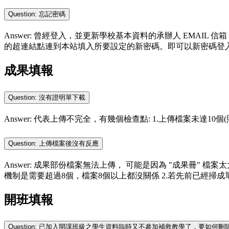
Question: 忘記密碼
Answer: 曾經登入，並更新學校基本資料的承辦人 EMAIL
的超連結點連到本站填入所要設定的新密碼。即可以新密碼登
成果填報
Question: 沒有證明單下載
Answer: 代表上傳不完全，有幾個檢查點: 1.上傳檔案未達10個
Question: 上傳檔案後沒有反應
Answer: 成果部份檔案無法上傳， 可能是因為 "成果冊" 檔
機制是需要超過8個，檔案8個以上都沒關係 2.若先前已經掃成單一檔案，建
開班填報
Question: 已加入開課班級之學生資料臨時又不參加補救教學了，要如