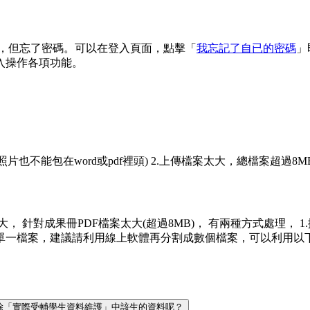
 信箱，但忘了密碼。可以在登入頁面，點擊「
我忘記了自已的密碼
」
入操作各項功能。
(照片也不能包在word或pdf裡頭) 2.上傳檔案太大，總檔案超過8M
案太大， 針對成果冊PDF檔案太大(超過8MB)， 有兩種方式處理，
議請利用線上軟體再分割成數個檔案，可以利用以下網址來進行分割 https:/
何刪除「實際受輔學生資料維護」中該生的資料呢？