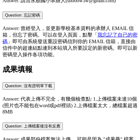
Answer: 請洽永順國小承辦人(shooow.tw@gmail.com)
Question: 忘記密碼
Answer: 曾經登入，並更新學校基本資料的承辦人 EMAIL 信
箱，但忘了密碼。可以在登入頁面，點擊「
我忘記了自已的密
碼
」即可由系統發送重設密碼信到你的 EMAIL 信箱，直接由
信件中的超連結點連到本站填入所要設定的新密碼。即可以新
密碼登入操作各項功能。
成果填報
Question: 沒有證明單下載
Answer: 代表上傳不完全，有幾個檢查點: 1.上傳檔案未達10個
(照片也不能包在word或pdf裡頭) 2.上傳檔案太大，總檔案超過
8MB
Question: 上傳檔案後沒有反應
Answer: 成果部份檔案無法上傳， 可能是因為 "成果冊" 檔案