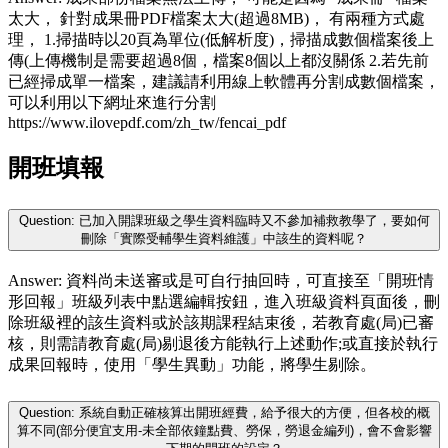
太大， 針對成果冊PDF檔案太大(超過8MB)， 有兩種方式處
理， 1.掃描時以20頁為單位(低解析度)，掃描成數個檔案後上
傳(上傳機制是需要超過8個，檔案8個以上都沒關係 2.若先前
已經掃成單一檔案，建議請利用線上軟體再分割成數個檔案，
可以利用以下網址來進行分割
https://www.ilovepdf.com/zh_tw/fencai_pdf
開班填報
Question: 已加入開課班級之學生資料臨時又不參加補救教學了，要如何
刪除「實際受輔學生資料維護」中該生的資料呢？
Answer: 資料尚未送審或是可自行抽回時，可直接至「開班情
形回報」班級列表中點選編輯按鈕，進入班級資料頁面後，刪
除班級裡的該生資料或於該期課程結束後，若教育處(局)已審
核，則需請教育處(局)剔退後方能執行上述動作;或直接於執行
成果回報時，使用「學生異動」功能，將學生剔除。
Question: 系統自動正確核算出開班經費，給予很大的方便，但各校的概
算不同(部分便宜支用-未全部依鐘點費、勞保，勞退金編列)，會不會影響