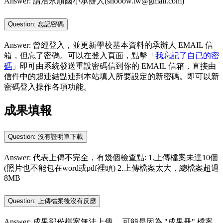
Answer: 請洽永順國小承辦人(shooow.tw@gmail.com)
Question: 忘記密碼
Answer: 曾經登入，並更新學校基本資料的承辦人 EMAIL 信
箱，但忘了密碼。可以在登入頁面，點擊「
我忘記了自已的密
碼
」即可由系統發送重設密碼信到你的 EMAIL 信箱，直接由
信件中的超連結點連到本站填入所要設定的新密碼。即可以新
密碼登入操作各項功能。
成果填報
Question: 沒有證明單下載
Answer: 代表上傳不完全，有幾個檢查點: 1.上傳檔案未達10個
(照片也不能包在word或pdf裡頭) 2.上傳檔案太大，總檔案超過
8MB
Question: 上傳檔案後沒有反應
Answer: 成果部份檔案無法上傳， 可能是因為 "成果冊" 檔案