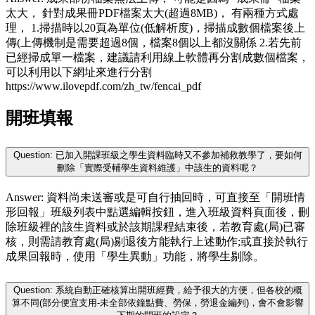
太大， 針對成果冊PDF檔案太大(超過8MB)， 有兩種方式處
理， 1.掃描時以20頁為單位(低解析度)，掃描成數個檔案後上
傳(上傳機制是需要超過8個，檔案8個以上都沒關係 2.若先前
已經掃成單一檔案，建議請利用線上軟體再分割成數個檔案，
可以利用以下網址來進行分割
https://www.ilovepdf.com/zh_tw/fencai_pdf
開班填報
Question: 已加入開課班級之學生資料臨時又不參加補救教學了，要如何
刪除「實際受輔學生資料維護」中該生的資料呢？
Answer: 資料尚未送審或是可自行抽回時，可直接至「開班情
形回報」班級列表中點選編輯按鈕，進入班級資料頁面後，刪
除班級裡的該生資料或於該期課程結束後，若教育處(局)已審
核，則需請教育處(局)剔退後方能執行上述動作;或直接於執行
成果回報時，使用「學生異動」功能，將學生剔除。
Question: 系統自動正確核算出開班經費，給予很大的方便，但各校的概
算不同(部分便宜支用-未全部依鐘點費、勞保，勞退金編列)，會不會影響