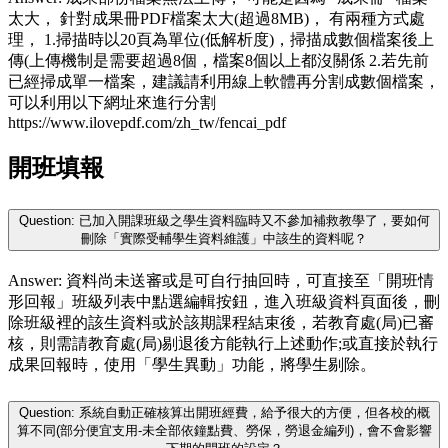
太大， 針對成果冊PDF檔案太大(超過8MB)， 有兩種方式處
理， 1.掃描時以20頁為單位(低解析度)，掃描成數個檔案後上
傳(上傳機制是需要超過8個，檔案8個以上都沒關係 2.若先前
已經掃成單一檔案，建議請利用線上軟體再分割成數個檔案，
可以利用以下網址來進行分割
https://www.ilovepdf.com/zh_tw/fencai_pdf
開班填報
Question: 已加入開課班級之學生資料臨時又不參加補救教學了，要如何
刪除「實際受輔學生資料維護」中該生的資料呢？
Answer: 資料尚未送審或是可自行抽回時，可直接至「開班情
形回報」班級列表中點選編輯按鈕，進入班級資料頁面後，刪
除班級裡的該生資料或於該期課程結束後，若教育處(局)已審
核，則需請教育處(局)剔退後方能執行上述動作;或直接於執行
成果回報時，使用「學生異動」功能，將學生剔除。
Question: 系統自動正確核算出開班經費，給予很大的方便，但各校的概
算不同(部分便宜支用-未全部依鐘點費、勞保，勞退金編列)，會不會影響