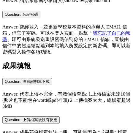
Answer: 請洽永順國小承辦人(shooow.tw@gmail.com)
Question: 忘記密碼
Answer: 曾經登入，並更新學校基本資料的承辦人 EMAIL 信
箱，但忘了密碼。可以在登入頁面，點擊「
我忘記了自已的密
碼
」即可由系統發送重設密碼信到你的 EMAIL 信箱，直接由
信件中的超連結點連到本站填入所要設定的新密碼。即可以新
密碼登入操作各項功能。
成果填報
Question: 沒有證明單下載
Answer: 代表上傳不完全，有幾個檢查點: 1.上傳檔案未達10個
(照片也不能包在word或pdf裡頭) 2.上傳檔案太大，總檔案超過
8MB
Question: 上傳檔案後沒有反應
Answer: 成果部份檔案無法上傳， 可能是因為 "成果冊" 檔案