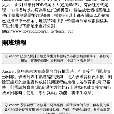
太大， 針對成果冊PDF檔案太大(超過8MB)， 有兩種方式處
理， 1.掃描時以20頁為單位(低解析度)，掃描成數個檔案後上
傳(上傳機制是需要超過8個，檔案8個以上都沒關係 2.若先前
已經掃成單一檔案，建議請利用線上軟體再分割成數個檔案，
可以利用以下網址來進行分割
https://www.ilovepdf.com/zh_tw/fencai_pdf
開班填報
Question: 已加入開課班級之學生資料臨時又不參加補救教學了，要如何
刪除「實際受輔學生資料維護」中該生的資料呢？
Answer: 資料尚未送審或是可自行抽回時，可直接至「開班情
形回報」班級列表中點選編輯按鈕，進入班級資料頁面後，刪
除班級裡的該生資料或於該期課程結束後，若教育處(局)已審
核，則需請教育處(局)剔退後方能執行上述動作;或直接於執行
成果回報時，使用「學生異動」功能，將學生剔除。
Question: 系統自動正確核算出開班經費，給予很大的方便，但各校的概
算不同(部分便宜支用-未全部依鐘點費、勞保，勞退金編列)，會不會影響