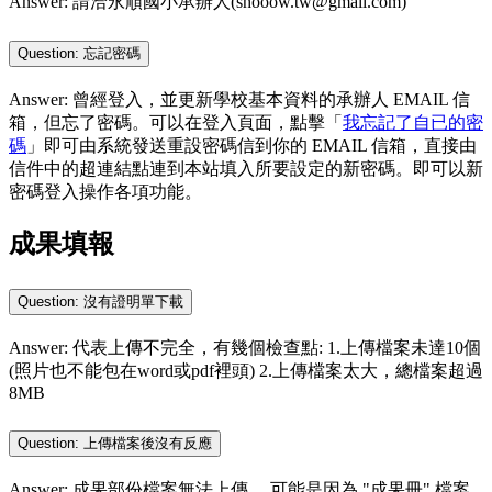
Answer: 請洽永順國小承辦人(shooow.tw@gmail.com)
Question: 忘記密碼
Answer: 曾經登入，並更新學校基本資料的承辦人 EMAIL 信
箱，但忘了密碼。可以在登入頁面，點擊「
我忘記了自已的密
碼
」即可由系統發送重設密碼信到你的 EMAIL 信箱，直接由
信件中的超連結點連到本站填入所要設定的新密碼。即可以新
密碼登入操作各項功能。
成果填報
Question: 沒有證明單下載
Answer: 代表上傳不完全，有幾個檢查點: 1.上傳檔案未達10個
(照片也不能包在word或pdf裡頭) 2.上傳檔案太大，總檔案超過
8MB
Question: 上傳檔案後沒有反應
Answer: 成果部份檔案無法上傳， 可能是因為 "成果冊" 檔案