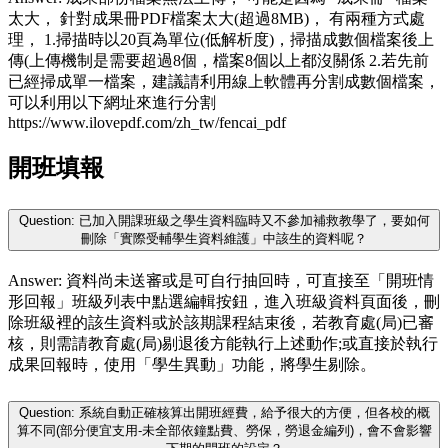
太大， 針對成果冊PDF檔案太大(超過8MB)， 有兩種方式處
理， 1.掃描時以20頁為單位(低解析度)，掃描成數個檔案後上
傳(上傳機制是需要超過8個，檔案8個以上都沒關係 2.若先前
已經掃成單一檔案，建議請利用線上軟體再分割成數個檔案，
可以利用以下網址來進行分割
https://www.ilovepdf.com/zh_tw/fencai_pdf
開班填報
Question: 已加入開課班級之學生資料臨時又不參加補救教學了，要如何
刪除「實際受輔學生資料維護」中該生的資料呢？
Answer: 資料尚未送審或是可自行抽回時，可直接至「開班情
形回報」班級列表中點選編輯按鈕，進入班級資料頁面後，刪
除班級裡的該生資料或於該期課程結束後，若教育處(局)已審
核，則需請教育處(局)剔退後方能執行上述動作;或直接於執行
成果回報時，使用「學生異動」功能，將學生剔除。
Question: 系統自動正確核算出開班經費，給予很大的方便，但各校的概
算不同(部分便宜支用-未全部依鐘點費、勞保，勞退金編列)，會不會影響