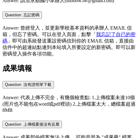
Answer: 請洽永順國小承辦人(shooow.tw@gmail.com)
Question: 忘記密碼
Answer: 曾經登入，並更新學校基本資料的承辦人 EMAIL 信
箱，但忘了密碼。可以在登入頁面，點擊「
我忘記了自已的密
碼
」即可由系統發送重設密碼信到你的 EMAIL 信箱，直接由
信件中的超連結點連到本站填入所要設定的新密碼。即可以新
密碼登入操作各項功能。
成果填報
Question: 沒有證明單下載
Answer: 代表上傳不完全，有幾個檢查點: 1.上傳檔案未達10個
(照片也不能包在word或pdf裡頭) 2.上傳檔案太大，總檔案超過
8MB
Question: 上傳檔案後沒有反應
Answer: 成果部份檔案無法上傳， 可能是因為 "成果冊" 檔案