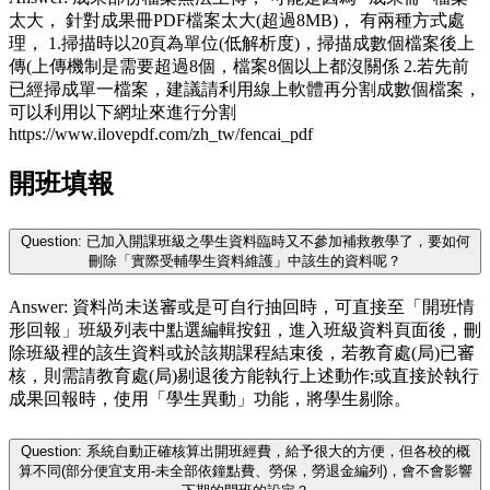
太大， 針對成果冊PDF檔案太大(超過8MB)， 有兩種方式處
理， 1.掃描時以20頁為單位(低解析度)，掃描成數個檔案後上
傳(上傳機制是需要超過8個，檔案8個以上都沒關係 2.若先前
已經掃成單一檔案，建議請利用線上軟體再分割成數個檔案，
可以利用以下網址來進行分割
https://www.ilovepdf.com/zh_tw/fencai_pdf
開班填報
Question: 已加入開課班級之學生資料臨時又不參加補救教學了，要如何
刪除「實際受輔學生資料維護」中該生的資料呢？
Answer: 資料尚未送審或是可自行抽回時，可直接至「開班情
形回報」班級列表中點選編輯按鈕，進入班級資料頁面後，刪
除班級裡的該生資料或於該期課程結束後，若教育處(局)已審
核，則需請教育處(局)剔退後方能執行上述動作;或直接於執行
成果回報時，使用「學生異動」功能，將學生剔除。
Question: 系統自動正確核算出開班經費，給予很大的方便，但各校的概
算不同(部分便宜支用-未全部依鐘點費、勞保，勞退金編列)，會不會影響