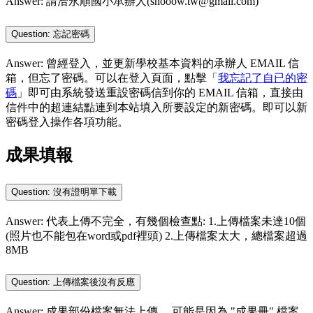
Answer: 請洽永順國小承辦人(shooow.tw@gmail.com)
Question: 忘記密碼
Answer: 曾經登入，並更新學校基本資料的承辦人 EMAIL 信
箱，但忘了密碼。可以在登入頁面，點擊「
我忘記了自已的密
碼
」即可由系統發送重設密碼信到你的 EMAIL 信箱，直接由
信件中的超連結點連到本站填入所要設定的新密碼。即可以新
密碼登入操作各項功能。
成果填報
Question: 沒有證明單下載
Answer: 代表上傳不完全，有幾個檢查點: 1.上傳檔案未達10個
(照片也不能包在word或pdf裡頭) 2.上傳檔案太大，總檔案超過
8MB
Question: 上傳檔案後沒有反應
Answer: 成果部份檔案無法上傳， 可能是因為 "成果冊" 檔案