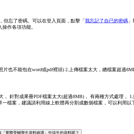
 信箱，但忘了密碼。可以在登入頁面，點擊「
我忘記了自已的密碼
」
入操作各項功能。
(照片也不能包在word或pdf裡頭) 2.上傳檔案太大，總檔案超過8M
案太大， 針對成果冊PDF檔案太大(超過8MB)， 有兩種方式處理，
議請利用線上軟體再分割成數個檔案，可以利用以下網址來進行分割 https:/
何刪除「實際受輔學生資料維護」中該生的資料呢？