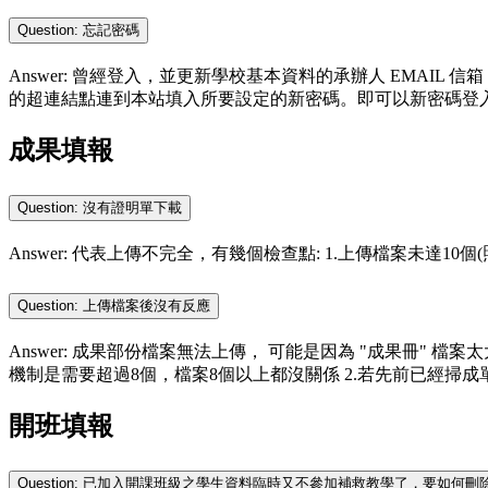
Question: 忘記密碼
Answer: 曾經登入，並更新學校基本資料的承辦人 EMAIL
的超連結點連到本站填入所要設定的新密碼。即可以新密碼登
成果填報
Question: 沒有證明單下載
Answer: 代表上傳不完全，有幾個檢查點: 1.上傳檔案未達10個
Question: 上傳檔案後沒有反應
Answer: 成果部份檔案無法上傳， 可能是因為 "成果冊" 檔
機制是需要超過8個，檔案8個以上都沒關係 2.若先前已經掃成單一檔案，建
開班填報
Question: 已加入開課班級之學生資料臨時又不參加補救教學了，要如