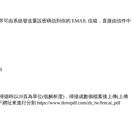
即可由系統發送重設密碼信到你的 EMAIL 信箱，直接由信件中
B
 1.掃描時以20頁為單位(低解析度)，掃描成數個檔案後上傳(上傳
/www.ilovepdf.com/zh_tw/fencai_pdf