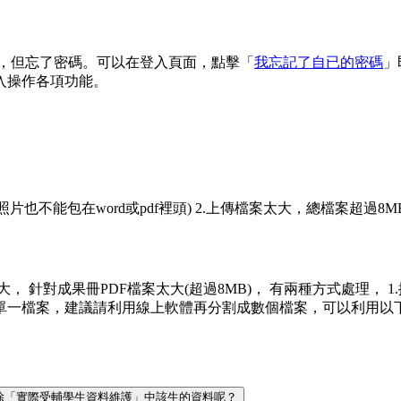
 信箱，但忘了密碼。可以在登入頁面，點擊「
我忘記了自已的密碼
」
入操作各項功能。
(照片也不能包在word或pdf裡頭) 2.上傳檔案太大，總檔案超過8M
案太大， 針對成果冊PDF檔案太大(超過8MB)， 有兩種方式處理，
議請利用線上軟體再分割成數個檔案，可以利用以下網址來進行分割 https:/
何刪除「實際受輔學生資料維護」中該生的資料呢？