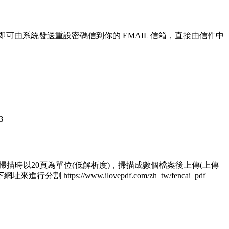
即可由系統發送重設密碼信到你的 EMAIL 信箱，直接由信件中
B
 1.掃描時以20頁為單位(低解析度)，掃描成數個檔案後上傳(上傳
/www.ilovepdf.com/zh_tw/fencai_pdf