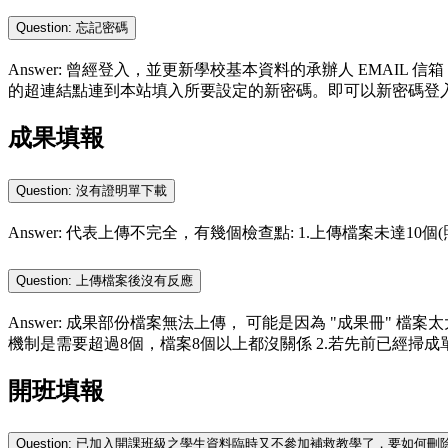
Question: 忘記密碼
Answer: 曾經登入，並更新學校基本資料的承辦人 EMAIL
的超連結點連到本站填入所要設定的新密碼。即可以新密碼登
成果填報
Question: 沒有證明單下載
Answer: 代表上傳不完全，有幾個檢查點: 1.上傳檔案未達10個
Question: 上傳檔案後沒有反應
Answer: 成果部份檔案無法上傳， 可能是因為 "成果冊" 檔
機制是需要超過8個，檔案8個以上都沒關係 2.若先前已經掃成單一檔案，建
開班填報
Question: 已加入開課班級之學生資料臨時又不參加補救教學了，要如