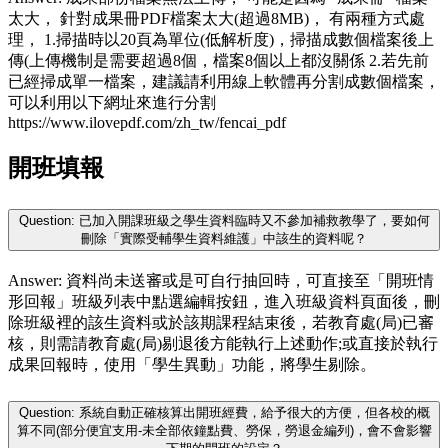
太大， 針對成果冊PDF檔案太大(超過8MB)， 有兩種方式處
理， 1.掃描時以20頁為單位(低解析度)，掃描成數個檔案後上
傳(上傳機制是需要超過8個，檔案8個以上都沒關係 2.若先前
已經掃成單一檔案，建議請利用線上軟體再分割成數個檔案，
可以利用以下網址來進行分割
https://www.ilovepdf.com/zh_tw/fencai_pdf
開班填報
Question: 已加入開課班級之學生資料臨時又不參加補救教學了，要如何
刪除「實際受輔學生資料維護」中該生的資料呢？
Answer: 資料尚未送審或是可自行抽回時，可直接至「開班情
形回報」班級列表中點選編輯按鈕，進入班級資料頁面後，刪
除班級裡的該生資料或於該期課程結束後，若教育處(局)已審
核，則需請教育處(局)剔退後方能執行上述動作;或直接於執行
成果回報時，使用「學生異動」功能，將學生剔除。
Question: 系統自動正確核算出開班經費，給予很大的方便，但各校的概
算不同(部分便宜支用-未全部依鐘點費、勞保，勞退金編列)，會不會影響