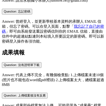
Answer: 請洽永順國小承辦人(shooow.tw@gmail.com)
Question: 忘記密碼
Answer: 曾經登入，並更新學校基本資料的承辦人 EMAIL 信
箱，但忘了密碼。可以在登入頁面，點擊「
我忘記了自已的密
碼
」即可由系統發送重設密碼信到你的 EMAIL 信箱，直接由
信件中的超連結點連到本站填入所要設定的新密碼。即可以新
密碼登入操作各項功能。
成果填報
Question: 沒有證明單下載
Answer: 代表上傳不完全，有幾個檢查點: 1.上傳檔案未達10個
(照片也不能包在word或pdf裡頭) 2.上傳檔案太大，總檔案超過
8MB
Question: 上傳檔案後沒有反應
Answer: 成果部份檔案無法上傳， 可能是因為 "成果冊" 檔案