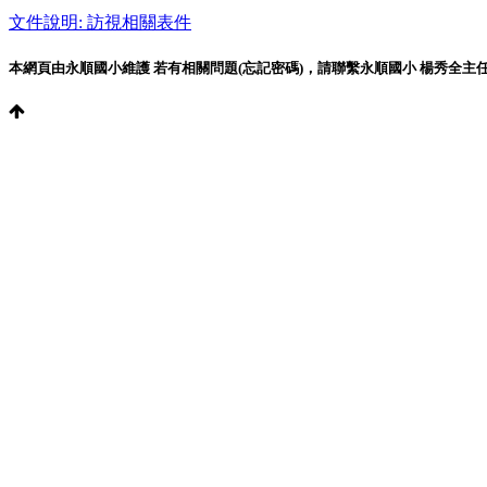
文件說明: 訪視相關表件
本網頁由永順國小維護 若有相關問題(忘記密碼)，請聯繫永順國小 楊秀全主