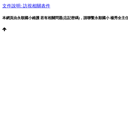
文件說明: 訪視相關表件
本網頁由永順國小維護 若有相關問題(忘記密碼)，請聯繫永順國小 楊秀全主