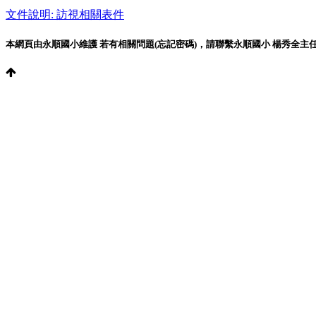
文件說明: 訪視相關表件
本網頁由永順國小維護 若有相關問題(忘記密碼)，請聯繫永順國小 楊秀全主