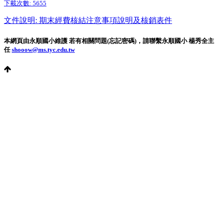
下載次數:
5655
文件說明: 期末經費核結注意事項說明及核銷表件
本網頁由永順國小維護 若有相關問題(忘記密碼)，請聯繫永順國小 楊秀全主
任
shooow@ms.tyc.edu.tw