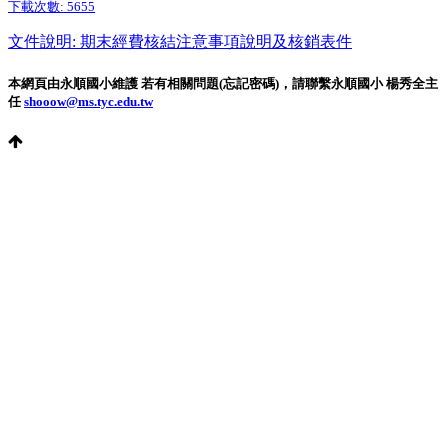
下載次數:
5655
文件說明: 期末經費核結注意事項說明及核銷表件
本網頁由永順國小維護 若有相關問題(忘記密碼)，請聯繫永順國小 楊秀全主
任
shooow@ms.tyc.edu.tw