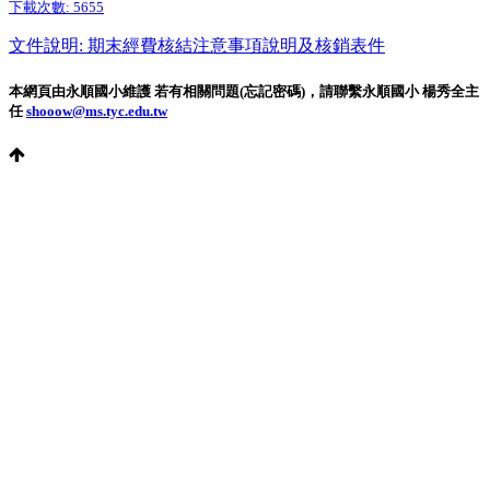
下載次數:
5655
文件說明: 期末經費核結注意事項說明及核銷表件
本網頁由永順國小維護 若有相關問題(忘記密碼)，請聯繫永順國小 楊秀全主
任
shooow@ms.tyc.edu.tw