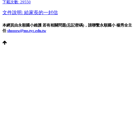
下載次數:
29550
文件說明: 給家長的一封信
本網頁由永順國小維護 若有相關問題(忘記密碼)，請聯繫永順國小 楊秀全主
任
shooow@ms.tyc.edu.tw