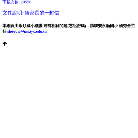
下載次數:
29550
文件說明: 給家長的一封信
本網頁由永順國小維護 若有相關問題(忘記密碼)，請聯繫永順國小 楊秀全主
任
shooow@ms.tyc.edu.tw