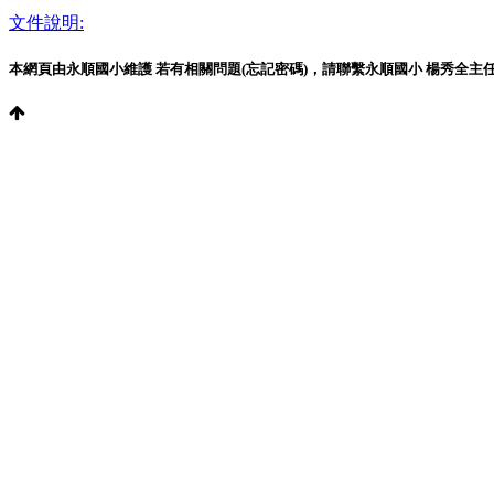
文件說明:
本網頁由永順國小維護 若有相關問題(忘記密碼)，請聯繫永順國小 楊秀全主