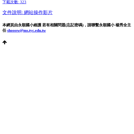
下載次數:
323
文件說明: 網站操作影片
本網頁由永順國小維護 若有相關問題(忘記密碼)，請聯繫永順國小 楊秀全主
任
shooow@ms.tyc.edu.tw