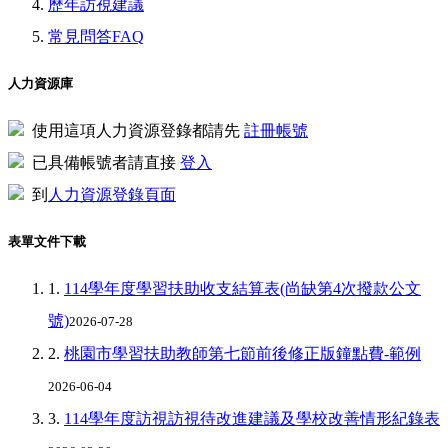
歷年訪視建議
常見問答FAQ
人力資源庫
使用這項人力資源登錄都請先
註冊帳號
已具備帳號者請直接
登入
到
人力資源登錄頁面
表單文件下載
1.
114學年度學習扶助收支結算表(尚缺第4次撥款公文
號)
2026-07-28
2.
桃園市學習扶助教師第七節前後修正版鐘點費-範例
2026-06-04
3.
114學年度訪視訪視待改進建議及學校改善情形紀錄表