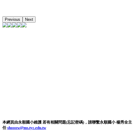
Previous
Next
本網頁由永順國小維護 若有相關問題(忘記密碼)，請聯繫永順國小 楊秀全主
任
shooow@ms.tyc.edu.tw