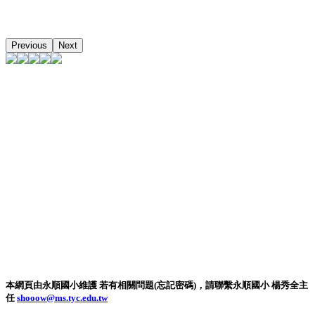
Previous
Next
本網頁由永順國小維護 若有相關問題(忘記密碼)，請聯繫永順國小 楊秀全主
任
shooow@ms.tyc.edu.tw