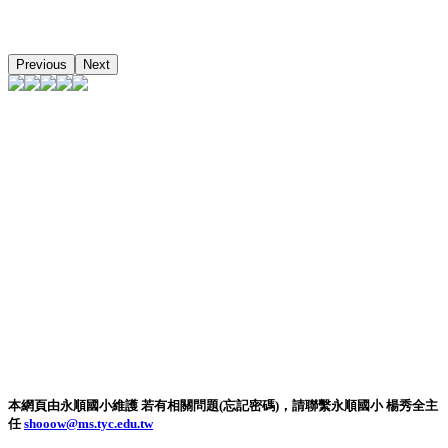
Previous
Next
本網頁由永順國小維護 若有相關問題(忘記密碼)，請聯繫永順國小 楊秀全主
任
shooow@ms.tyc.edu.tw