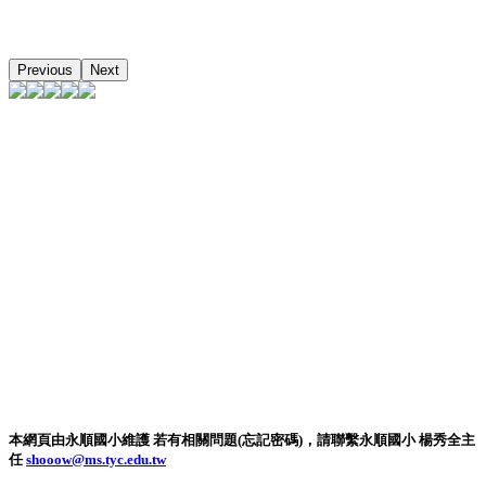
Previous
Next
本網頁由永順國小維護 若有相關問題(忘記密碼)，請聯繫永順國小 楊秀全主
任
shooow@ms.tyc.edu.tw