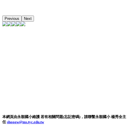
Previous
Next
本網頁由永順國小維護 若有相關問題(忘記密碼)，請聯繫永順國小 楊秀全主
任
shooow@ms.tyc.edu.tw