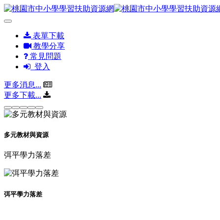
表單下載
教學分享
常見問題
登入
更多消息...
更多下載...
多元教材與資源
弭平學力落差
弭平學力落差