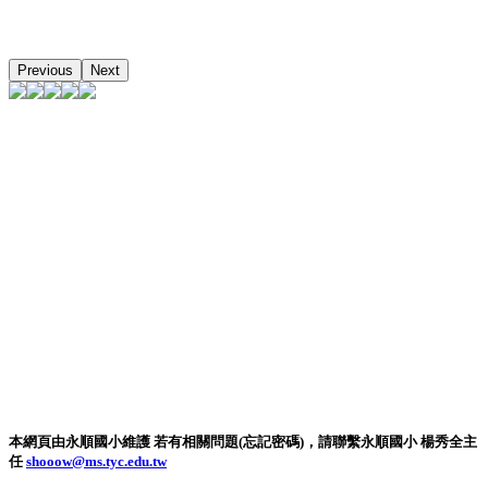
Previous
Next
本網頁由永順國小維護 若有相關問題(忘記密碼)，請聯繫永順國小 楊秀全主
任
shooow@ms.tyc.edu.tw