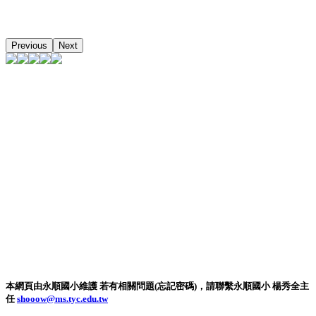
Previous
Next
本網頁由永順國小維護 若有相關問題(忘記密碼)，請聯繫永順國小 楊秀全主
任
shooow@ms.tyc.edu.tw