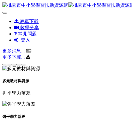
表單下載
教學分享
常見問題
登入
更多消息...
更多下載...
多元教材與資源
弭平學力落差
弭平學力落差