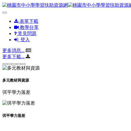
表單下載
教學分享
常見問題
登入
更多消息...
更多下載...
多元教材與資源
弭平學力落差
弭平學力落差