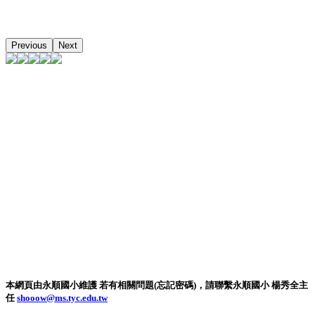
Previous
Next
本網頁由永順國小維護 若有相關問題(忘記密碼)，請聯繫永順國小 楊秀全主
任
shooow@ms.tyc.edu.tw