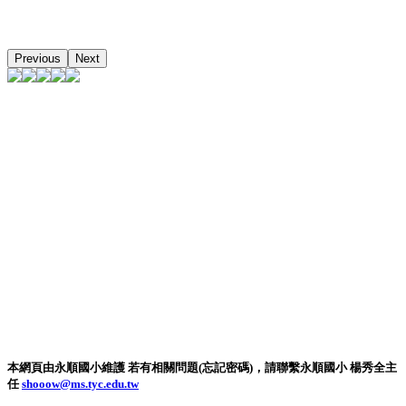
Previous
Next
本網頁由永順國小維護 若有相關問題(忘記密碼)，請聯繫永順國小 楊秀全主
任
shooow@ms.tyc.edu.tw