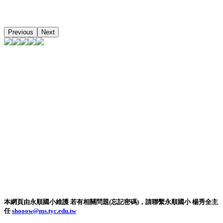
Previous
Next
本網頁由永順國小維護 若有相關問題(忘記密碼)，請聯繫永順國小 楊秀全主
任
shooow@ms.tyc.edu.tw