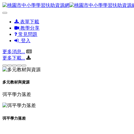
表單下載
教學分享
常見問題
登入
更多消息...
更多下載...
多元教材與資源
弭平學力落差
弭平學力落差