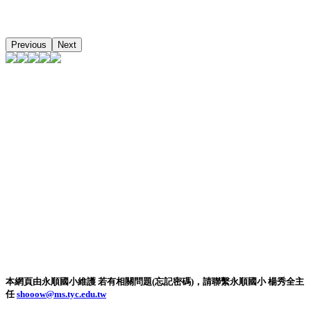
Previous
Next
本網頁由永順國小維護 若有相關問題(忘記密碼)，請聯繫永順國小 楊秀全主
任
shooow@ms.tyc.edu.tw