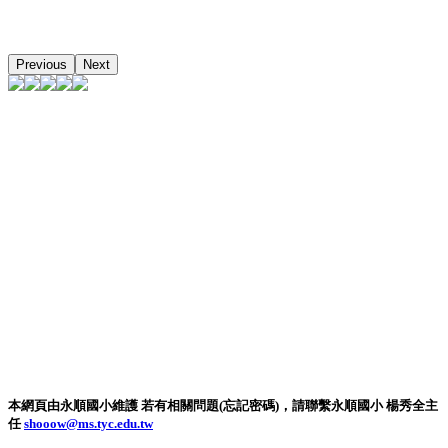
Previous
Next
本網頁由永順國小維護 若有相關問題(忘記密碼)，請聯繫永順國小 楊秀全主
任
shooow@ms.tyc.edu.tw