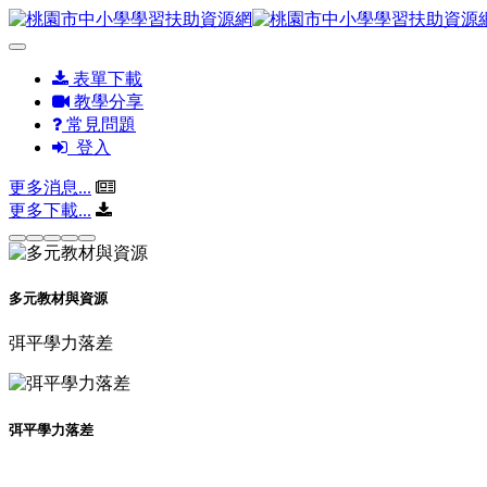
表單下載
教學分享
常見問題
登入
更多消息...
更多下載...
多元教材與資源
弭平學力落差
弭平學力落差