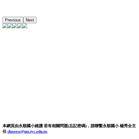
Previous
Next
本網頁由永順國小維護 若有相關問題(忘記密碼)，請聯繫永順國小 楊秀全主
任
shooow@ms.tyc.edu.tw