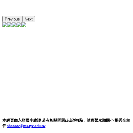
Previous
Next
本網頁由永順國小維護 若有相關問題(忘記密碼)，請聯繫永順國小 楊秀全主
任
shooow@ms.tyc.edu.tw