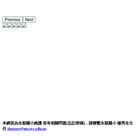
Previous
Next
本網頁由永順國小維護 若有相關問題(忘記密碼)，請聯繫永順國小 楊秀全主
任
shooow@ms.tyc.edu.tw