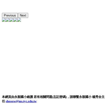
Previous
Next
本網頁由永順國小維護 若有相關問題(忘記密碼)，請聯繫永順國小 楊秀全主
任
shooow@ms.tyc.edu.tw