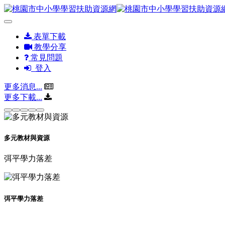
表單下載
教學分享
常見問題
登入
更多消息...
更多下載...
多元教材與資源
弭平學力落差
弭平學力落差