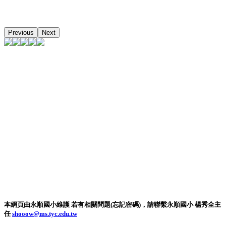
Previous
Next
本網頁由永順國小維護 若有相關問題(忘記密碼)，請聯繫永順國小 楊秀全主
任
shooow@ms.tyc.edu.tw