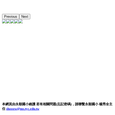
Previous
Next
本網頁由永順國小維護 若有相關問題(忘記密碼)，請聯繫永順國小 楊秀全主
任
shooow@ms.tyc.edu.tw